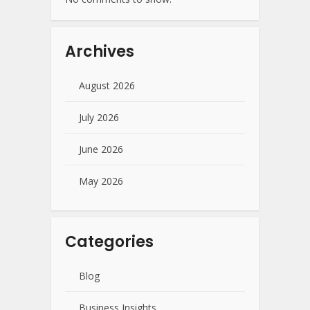
Archives
August 2026
July 2026
June 2026
May 2026
Categories
Blog
Business Insights