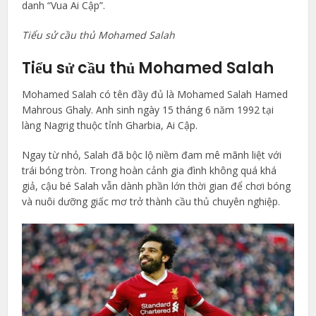
danh “Vua Ai Cập”.
Tiểu sử cầu thủ Mohamed Salah
Tiểu sử cầu thủ Mohamed Salah
Mohamed Salah có tên đầy đủ là Mohamed Salah Hamed
Mahrous Ghaly. Anh sinh ngày 15 tháng 6 năm 1992 tại
làng Nagrig thuộc tỉnh Gharbia, Ai Cập.
Ngay từ nhỏ, Salah đã bộc lộ niềm đam mê mãnh liệt với
trái bóng tròn. Trong hoàn cảnh gia đình không quá khá
giả, cậu bé Salah vẫn dành phần lớn thời gian để chơi bóng
và nuôi dưỡng giấc mơ trở thành cầu thủ chuyên nghiệp.