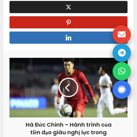
Hà Đức Chinh – Hành trình của
tiền đạo giàu nghị lực trong