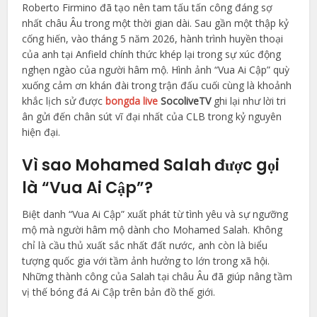
Roberto Firmino đã tạo nên tam tấu tấn công đáng sợ
nhất châu Âu trong một thời gian dài. Sau gần một thập kỷ
cống hiến, vào tháng 5 năm 2026, hành trình huyền thoại
của anh tại Anfield chính thức khép lại trong sự xúc động
nghẹn ngào của người hâm mộ. Hình ảnh “Vua Ai Cập” quỳ
xuống cảm ơn khán đài trong trận đấu cuối cùng là khoảnh
khắc lịch sử được
bongda live
SocoliveTV
ghi lại như lời tri
ân gửi đến chân sút vĩ đại nhất của CLB trong kỷ nguyên
hiện đại.
Vì sao Mohamed Salah được gọi
là “Vua Ai Cập”?
Biệt danh “Vua Ai Cập” xuất phát từ tình yêu và sự ngưỡng
mộ mà người hâm mộ dành cho Mohamed Salah. Không
chỉ là cầu thủ xuất sắc nhất đất nước, anh còn là biểu
tượng quốc gia với tầm ảnh hưởng to lớn trong xã hội.
Những thành công của Salah tại châu Âu đã giúp nâng tầm
vị thế bóng đá Ai Cập trên bản đồ thế giới.