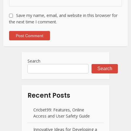
Save my name, email, and website in this browser for
the next time I comment.
Search
Search
Recent Posts
Cricbet99: Features, Online
Access and User Safety Guide
Innovative Ideas for Developing a