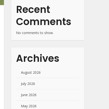
Recent
Comments
No comments to show.
Archives
August 2026
July 2026
June 2026
May 2026