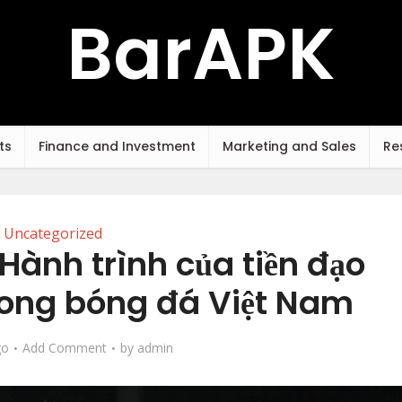
BarAPK
ts
Finance and Investment
Marketing and Sales
Re
Uncategorized
Hành trình của tiền đạo
trong bóng đá Việt Nam
go
Add Comment
by
admin