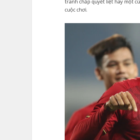
tranh chấp quyết liệt hay một c
cuộc chơi.