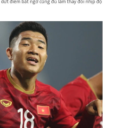
ú dứt điểm bất ngờ cũng đủ làm thay đổi nhịp độ