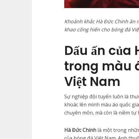
Khoảnh khắc Hà Đức Chinh ăn m
khao cống hiến cho bóng đá Vi
Dấu ấn của 
trong màu á
Việt Nam
Sự nghiệp đội tuyển luôn là thư
khoác lên mình màu áo quốc gia
chuyên môn, mà còn là niềm tự 
Hà Đức Chinh
là một trong nhữn
của bóng đá Việt Nam. Anh thuộc