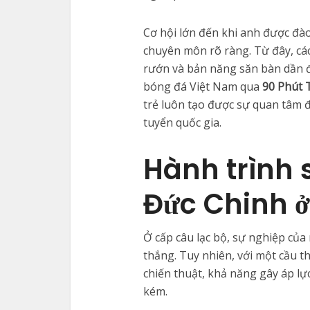
Cơ hội lớn đến khi anh được đà
chuyên môn rõ ràng. Từ đây, các 
rướn và bản năng săn bàn dần đ
bóng đá Việt Nam qua
90 Phút 
trẻ luôn tạo được sự quan tâm đặ
tuyển quốc gia.
Hành trình 
Đức Chinh ở
Ở cấp câu lạc bộ, sự nghiệp củ
thắng. Tuy nhiên, với một cầu t
chiến thuật, khả năng gây áp l
kém.