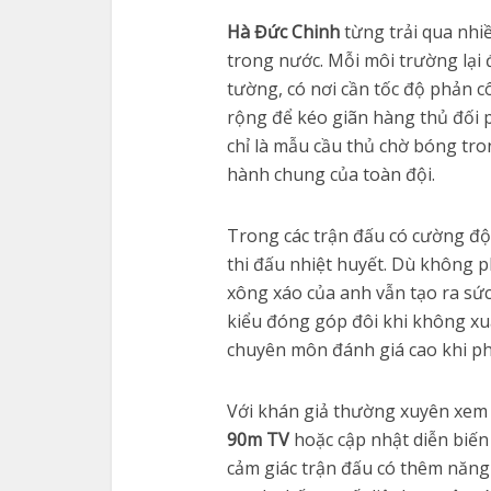
Hà Đức Chinh
từng trải qua nhiề
trong nước. Mỗi môi trường lại 
tường, có nơi cần tốc độ phản cô
rộng để kéo giãn hàng thủ đối
chỉ là mẫu cầu thủ chờ bóng tro
hành chung của toàn đội.
Trong các trận đấu có cường đ
thi đấu nhiệt huyết. Dù không p
xông xáo của anh vẫn tạo ra sứ
kiểu đóng góp đôi khi không xuấ
chuyên môn đánh giá cao khi phâ
Với khán giả thường xuyên xem
90m TV
hoặc cập nhật diễn biế
cảm giác trận đấu có thêm năng